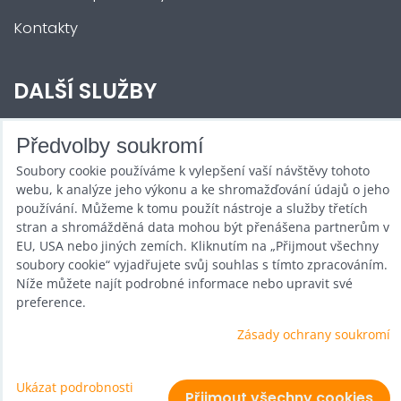
Kontakty
DALŠÍ SLUŽBY
Zábava na Vaši akci
Předvolby soukromí
Soubory cookie používáme k vylepšení vaší návštěvy tohoto
Půjčovna
webu, k analýze jeho výkonu a ke shromažďování údajů o jeho
Promotéři
používání. Můžeme k tomu použít nástroje a služby třetích
stran a shromážděná data mohou být přenášena partnerům v
Kurzy a setkání
EU, USA nebo jiných zemích. Kliknutím na „Přijmout všechny
soubory cookie“ vyjadřujete svůj souhlas s tímto zpracováním.
Velkoobchod
Níže můžete najít podrobné informace nebo upravit své
preference.
Nabídka práce
Zásady ochrany soukromí
Ukázat podrobnosti
Předvolby soukromí
Zásady ochrany soukromí
Přijmout všechny cookies