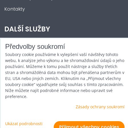
Kontakty
DALŠÍ SLUŽBY
Zábava na Vaši akci
Předvolby soukromí
Soubory cookie používáme k vylepšení vaší návštěvy tohoto
Půjčovna
webu, k analýze jeho výkonu a ke shromažďování údajů o jeho
Promotéři
používání. Můžeme k tomu použít nástroje a služby třetích
stran a shromážděná data mohou být přenášena partnerům v
Kurzy a setkání
EU, USA nebo jiných zemích. Kliknutím na „Přijmout všechny
soubory cookie“ vyjadřujete svůj souhlas s tímto zpracováním.
Velkoobchod
Níže můžete najít podrobné informace nebo upravit své
preference.
Nabídka práce
Zásady ochrany soukromí
Ukázat podrobnosti
Předvolby soukromí
Zásady ochrany soukromí
Přijmout všechny cookies