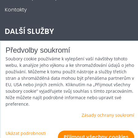
Kontakty
DALŠÍ SLUŽBY
Zábava na Vaši akci
Předvolby soukromí
Soubory cookie používáme k vylepšení vaší návštěvy tohoto
Půjčovna
webu, k analýze jeho výkonu a ke shromažďování údajů o jeho
Promotéři
používání. Můžeme k tomu použít nástroje a služby třetích
stran a shromážděná data mohou být přenášena partnerům v
Kurzy a setkání
EU, USA nebo jiných zemích. Kliknutím na „Přijmout všechny
soubory cookie“ vyjadřujete svůj souhlas s tímto zpracováním.
Velkoobchod
Níže můžete najít podrobné informace nebo upravit své
preference.
Nabídka práce
Zásady ochrany soukromí
Ukázat podrobnosti
Předvolby soukromí
Zásady ochrany soukromí
Přijmout všechny cookies