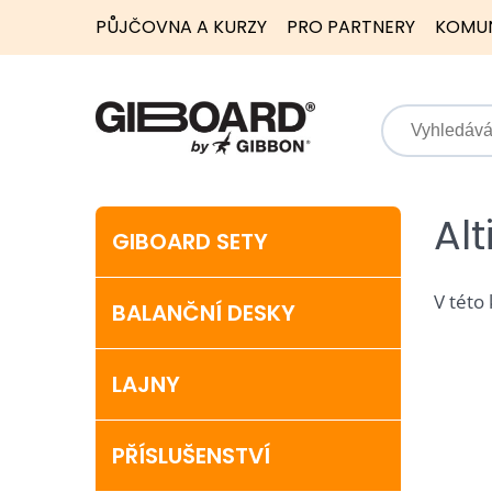
PŮJČOVNA A KURZY
PRO PARTNERY
KOMU
Al
GIBOARD SETY
V této
BALANČNÍ DESKY
LAJNY
PŘÍSLUŠENSTVÍ