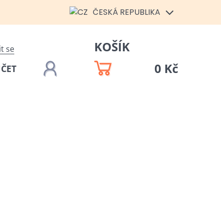
ČESKÁ REPUBLIKA
KOŠÍK
it se
0 Kč
ÚČET