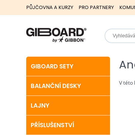
PŮJČOVNA A KURZY
PRO PARTNERY
KOMU
An
GIBOARD SETY
V této
BALANČNÍ DESKY
LAJNY
PŘÍSLUŠENSTVÍ