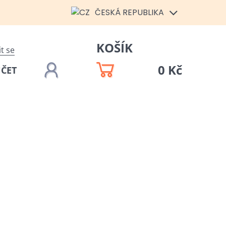
ČESKÁ REPUBLIKA
KOŠÍK
it se
0 Kč
ÚČET