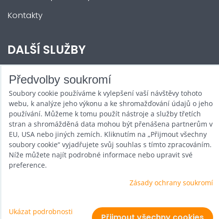
Kontakty
DALŠÍ SLUŽBY
Zábava na Vaši akci
Předvolby soukromí
Soubory cookie používáme k vylepšení vaší návštěvy tohoto
Půjčovna
webu, k analýze jeho výkonu a ke shromažďování údajů o jeho
Promotéři
používání. Můžeme k tomu použít nástroje a služby třetích
stran a shromážděná data mohou být přenášena partnerům v
Kurzy a setkání
EU, USA nebo jiných zemích. Kliknutím na „Přijmout všechny
soubory cookie“ vyjadřujete svůj souhlas s tímto zpracováním.
Velkoobchod
Níže můžete najít podrobné informace nebo upravit své
preference.
Nabídka práce
Zásady ochrany soukromí
Ukázat podrobnosti
Předvolby soukromí
Zásady ochrany soukromí
Přijmout všechny cookies