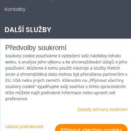
Kontakty
DALŠÍ SLUŽBY
Zábava na Vaši akci
Předvolby soukromí
Soubory cookie používáme k vylepšení vaší návštěvy tohoto
Půjčovna
webu, k analýze jeho výkonu a ke shromažďování údajů o jeho
Promotéři
používání. Můžeme k tomu použít nástroje a služby třetích
stran a shromážděná data mohou být přenášena partnerům v
Kurzy a setkání
EU, USA nebo jiných zemích. Kliknutím na „Přijmout všechny
soubory cookie“ vyjadřujete svůj souhlas s tímto zpracováním.
Velkoobchod
Níže můžete najít podrobné informace nebo upravit své
preference.
Nabídka práce
Zásady ochrany soukromí
Ukázat podrobnosti
Předvolby soukromí
Zásady ochrany soukromí
Přijmout všechny cookies