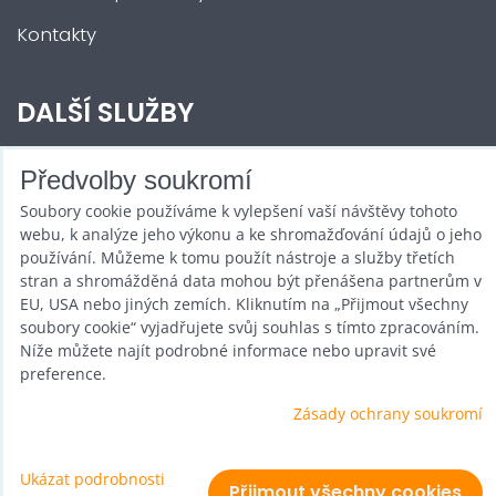
Kontakty
DALŠÍ SLUŽBY
Zábava na Vaši akci
Předvolby soukromí
Soubory cookie používáme k vylepšení vaší návštěvy tohoto
Půjčovna
webu, k analýze jeho výkonu a ke shromažďování údajů o jeho
Promotéři
používání. Můžeme k tomu použít nástroje a služby třetích
stran a shromážděná data mohou být přenášena partnerům v
Kurzy a setkání
EU, USA nebo jiných zemích. Kliknutím na „Přijmout všechny
soubory cookie“ vyjadřujete svůj souhlas s tímto zpracováním.
Velkoobchod
Níže můžete najít podrobné informace nebo upravit své
preference.
Nabídka práce
Zásady ochrany soukromí
Ukázat podrobnosti
Předvolby soukromí
Zásady ochrany soukromí
Přijmout všechny cookies