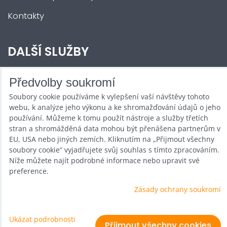
Kontakty
DALŠÍ SLUŽBY
Zábava na Vaši akci
Předvolby soukromí
Soubory cookie používáme k vylepšení vaší návštěvy tohoto
Půjčovna
webu, k analýze jeho výkonu a ke shromažďování údajů o jeho
Promotéři
používání. Můžeme k tomu použít nástroje a služby třetích
stran a shromážděná data mohou být přenášena partnerům v
Kurzy a setkání
EU, USA nebo jiných zemích. Kliknutím na „Přijmout všechny
soubory cookie“ vyjadřujete svůj souhlas s tímto zpracováním.
Velkoobchod
Níže můžete najít podrobné informace nebo upravit své
preference.
Nabídka práce
Zásady ochrany soukromí
Ukázat podrobnosti
Předvolby soukromí
Zásady ochrany soukromí
Přijmout všechny cookies