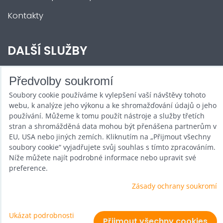
Kontakty
DALŠÍ SLUŽBY
Zábava na Vaši akci
Předvolby soukromí
Soubory cookie používáme k vylepšení vaší návštěvy tohoto
Půjčovna
webu, k analýze jeho výkonu a ke shromažďování údajů o jeho
Promotéři
používání. Můžeme k tomu použít nástroje a služby třetích
stran a shromážděná data mohou být přenášena partnerům v
Kurzy a setkání
EU, USA nebo jiných zemích. Kliknutím na „Přijmout všechny
soubory cookie“ vyjadřujete svůj souhlas s tímto zpracováním.
Velkoobchod
Níže můžete najít podrobné informace nebo upravit své
preference.
Nabídka práce
Zásady ochrany soukromí
Ukázat podrobnosti
Předvolby soukromí
Zásady ochrany soukromí
Přijmout všechny cookies