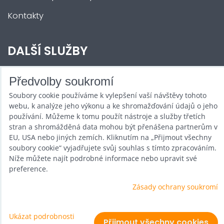
Kontakty
DALŠÍ SLUŽBY
Zábava na Vaši akci
Předvolby soukromí
Soubory cookie používáme k vylepšení vaší návštěvy tohoto
Půjčovna
webu, k analýze jeho výkonu a ke shromažďování údajů o jeho
Promotéři
používání. Můžeme k tomu použít nástroje a služby třetích
stran a shromážděná data mohou být přenášena partnerům v
Kurzy a setkání
EU, USA nebo jiných zemích. Kliknutím na „Přijmout všechny
soubory cookie“ vyjadřujete svůj souhlas s tímto zpracováním.
Velkoobchod
Níže můžete najít podrobné informace nebo upravit své
preference.
Nabídka práce
Zásady ochrany soukromí
Ukázat podrobnosti
Předvolby soukromí
Zásady ochrany soukromí
Přijmout všechny cookies