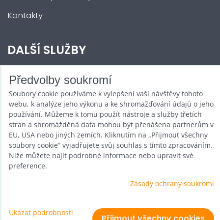
Kontakty
DALŠÍ SLUŽBY
Zábava na Vaši akci
Předvolby soukromí
Soubory cookie používáme k vylepšení vaší návštěvy tohoto
Půjčovna
webu, k analýze jeho výkonu a ke shromažďování údajů o jeho
Promotéři
používání. Můžeme k tomu použít nástroje a služby třetích
stran a shromážděná data mohou být přenášena partnerům v
Kurzy a setkání
EU, USA nebo jiných zemích. Kliknutím na „Přijmout všechny
soubory cookie“ vyjadřujete svůj souhlas s tímto zpracováním.
Velkoobchod
Níže můžete najít podrobné informace nebo upravit své
preference.
Nabídka práce
Zásady ochrany soukromí
Ukázat podrobnosti
Předvolby soukromí
Zásady ochrany soukromí
Přijmout všechny cookies