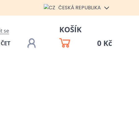
ČESKÁ REPUBLIKA
KOŠÍK
it se
0 Kč
ÚČET