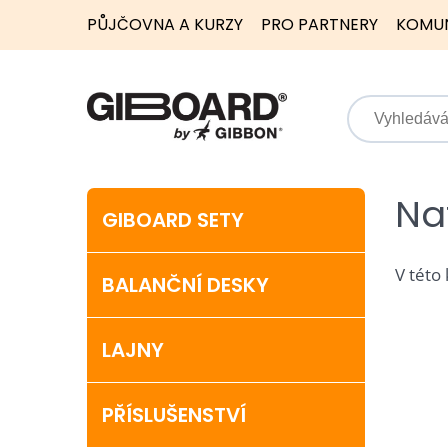
PŮJČOVNA A KURZY
PRO PARTNERY
KOMU
Na
GIBOARD SETY
V této
BALANČNÍ DESKY
LAJNY
PŘÍSLUŠENSTVÍ