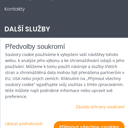
Kontakty
DALŠÍ SLUŽBY
Zábava na Vaši akci
Předvolby soukromí
Soubory cookie používáme k vylepšení vaší návštěvy tohoto
Půjčovna
webu, k analýze jeho výkonu a ke shromažďování údajů o jeho
Promotéři
používání. Můžeme k tomu použít nástroje a služby třetích
stran a shromážděná data mohou být přenášena partnerům v
Kurzy a setkání
EU, USA nebo jiných zemích. Kliknutím na „Přijmout všechny
soubory cookie“ vyjadřujete svůj souhlas s tímto zpracováním.
Velkoobchod
Níže můžete najít podrobné informace nebo upravit své
preference.
Nabídka práce
Zásady ochrany soukromí
Ukázat podrobnosti
Předvolby soukromí
Zásady ochrany soukromí
Přijmout všechny cookies