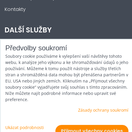
Kontakty
DALŠÍ SLUŽBY
Zábava na Vaši akci
Předvolby soukromí
Soubory cookie používáme k vylepšení vaší návštěvy tohoto
Půjčovna
webu, k analýze jeho výkonu a ke shromažďování údajů o jeho
Promotéři
používání. Můžeme k tomu použít nástroje a služby třetích
stran a shromážděná data mohou být přenášena partnerům v
Kurzy a setkání
EU, USA nebo jiných zemích. Kliknutím na „Přijmout všechny
soubory cookie“ vyjadřujete svůj souhlas s tímto zpracováním.
Velkoobchod
Níže můžete najít podrobné informace nebo upravit své
preference.
Nabídka práce
Zásady ochrany soukromí
Ukázat podrobnosti
Předvolby soukromí
Zásady ochrany soukromí
Přijmout všechny cookies