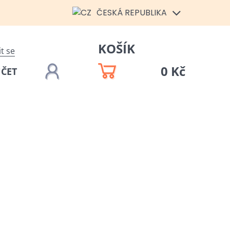
ČESKÁ REPUBLIKA
KOŠÍK
it se
0 Kč
ÚČET