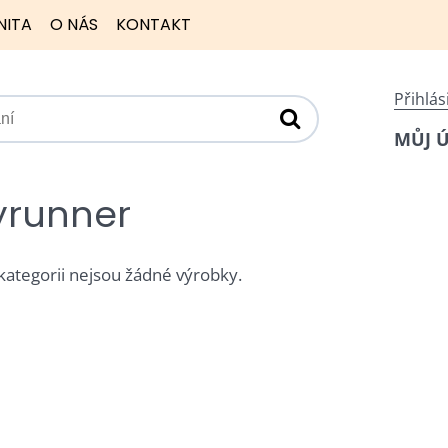
NITA
O NÁS
KONTAKT
Přihlás
MŮJ 
yrunner
 kategorii nejsou žádné výrobky.