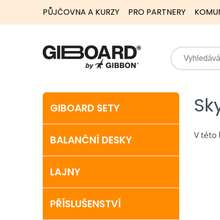
PŮJČOVNA A KURZY
PRO PARTNERY
KOMU
Sk
GIBOARD SETY
V této
BALANČNÍ DESKY
LAJNY
PŘÍSLUŠENSTVÍ