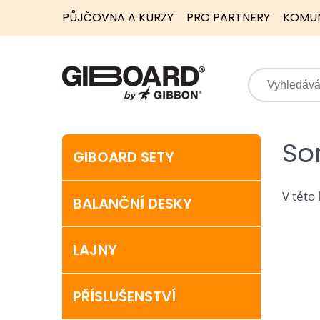
PŮJČOVNA A KURZY
PRO PARTNERY
KOMU
So
GIBOARD SETY
V této
BALANČNÍ DESKY
LAJNY
PŘÍSLUŠENSTVÍ