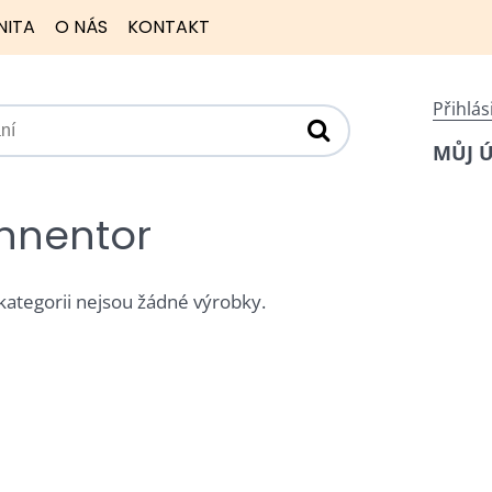
NITA
O NÁS
KONTAKT
Přihlás
MŮJ 
nnentor
 kategorii nejsou žádné výrobky.