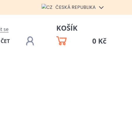
ČESKÁ REPUBLIKA
KOŠÍK
it se
0 Kč
ÚČET