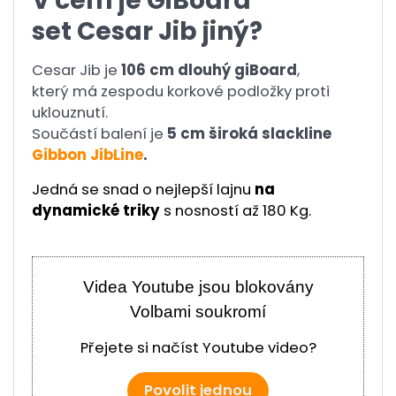
V čem je GiBoard
set Cesar Jib jiný?
Cesar Jib je
106 cm dlouhý giBoard
,
který má zespodu korkové podložky proti
uklouznutí.
Součástí balení je
5 cm široká slackline
Gibbon JibLine
.
Jedná se snad o nejlepší lajnu
na
dynamické triky
s nosností až 180 Kg.
Videa Youtube jsou blokovány
Volbami soukromí
Přejete si načíst Youtube video?
Povolit jednou