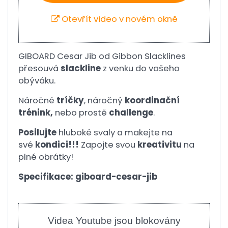
Otevřít video v novém okně
GIBOARD Cesar Jib od Gibbon Slacklines
přesouvá
slackline
z venku do vašeho
obýváku.
Náročné
tríčky
, náročný
koordinační
trénink,
nebo prostě
challenge
.
Posilujte
hluboké svaly a makejte na
své
kondici!!!
Zapojte svou
kreativitu
na
plné obrátky!
Specifikace: giboard-cesar-jib
Videa Youtube jsou blokovány