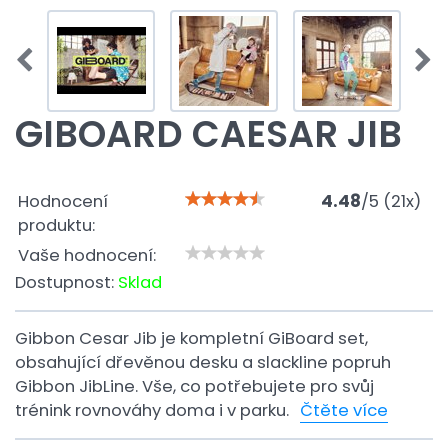
GIBOARD CAESAR JIB
Hodnocení
4.48
/
5
(
21
x)
produktu:
Vaše hodnocení:
Dostupnost:
Sklad
Gibbon Cesar Jib je kompletní GiBoard set,
obsahující dřevěnou desku a slackline popruh
Gibbon JibLine. Vše, co potřebujete pro svůj
trénink rovnováhy doma i v parku.
Čtěte více