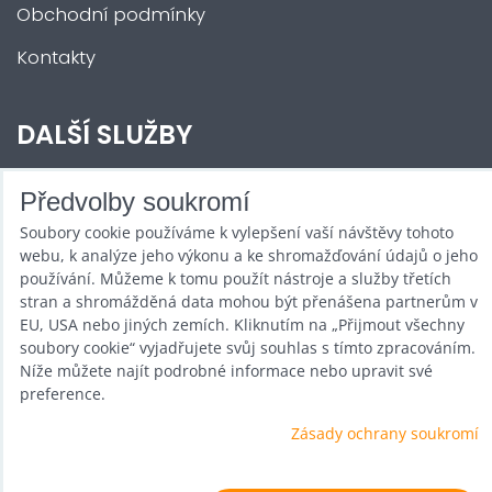
Obchodní podmínky
Kontakty
DALŠÍ SLUŽBY
Zábava na Vaši akci
Předvolby soukromí
Soubory cookie používáme k vylepšení vaší návštěvy tohoto
Půjčovna
webu, k analýze jeho výkonu a ke shromažďování údajů o jeho
Promotéři
používání. Můžeme k tomu použít nástroje a služby třetích
stran a shromážděná data mohou být přenášena partnerům v
Kurzy a setkání
EU, USA nebo jiných zemích. Kliknutím na „Přijmout všechny
soubory cookie“ vyjadřujete svůj souhlas s tímto zpracováním.
Velkoobchod
Níže můžete najít podrobné informace nebo upravit své
preference.
Nabídka práce
Zásady ochrany soukromí