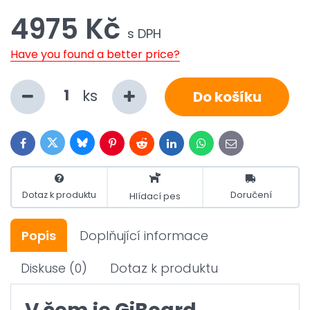
4975 Kč
s DPH
Have you found a better price?
ks
Do košíku
Bluesky
Twitter
Facebook
Pinterest
Reddit
LinkedIn
WhatsApp
E-
mail
Dotaz k produktu
Doručení
Hlídací pes
Popis
Doplňující informace
Diskuse
(0)
Dotaz k produktu