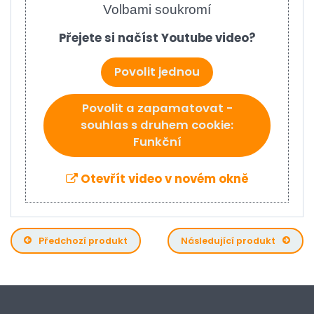
Volbami soukromí
Přejete si načíst Youtube video?
Povolit jednou
Povolit a zapamatovat -
souhlas s druhem cookie:
Funkční
Otevřít video v novém okně
Předchozí produkt
Následující produkt