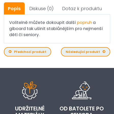
Popis
Diskuse
(0)
Dotaz k produktu
Volitelně můžete dokoupit další
popruh
a
giboard tak ušinit stabiůnějším pro nejmenší
děti či seniory.
Předchozí produkt
Následující produkt
UDRŽITELNÉ
OD BATOLETE PO