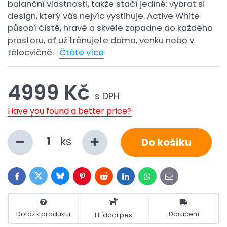
balanční vlastnosti, takže stačí jediné: vybrat si
design, který vás nejvíc vystihuje. Active White
působí čistě, hravě a skvěle zapadne do každého
prostoru, ať už trénujete doma, venku nebo v
tělocvičně.
Čtěte více
4999 Kč
s DPH
Have you found a better price?
ks
Do košíku
Bluesky
Twitter
Facebook
Pinterest
Reddit
LinkedIn
WhatsApp
E-
mail
Dotaz k produktu
Doručení
Hlídací pes