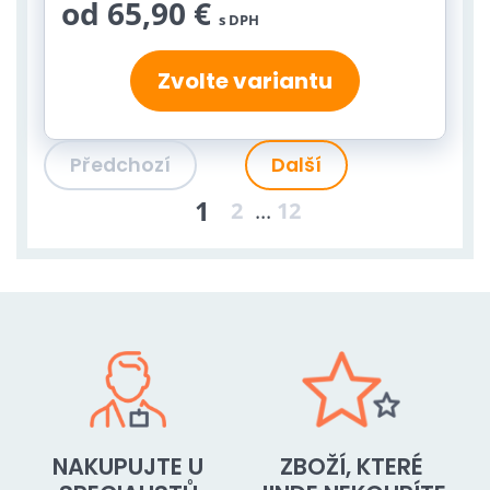
od 65,90 €
s DPH
Zvolte variantu
Předchozí
Další
1
2
...
12
NAKUPUJTE U
ZBOŽÍ, KTERÉ