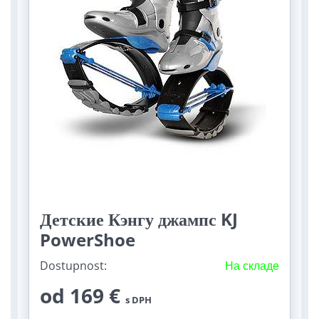
Детские Кэнгу джампс KJ
PowerShoe
Dostupnost:
На складе
od 169 €
s DPH