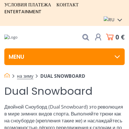
УСЛОВИЯ ПЛАТЕЖА
КОНТАКТ
ENTERTAINMENT
0 €
MENU
на зиму
DUAL SNOWBOARD
Dual Snowboard
Двойной Сноуборд (Dual Snowboard) это революция
в мире зимних видов спорта. Выполняйте трюки как
на сноуборде (крепления такие же) и наслаждайтесь
возможностью лёгкого передвижения к склонам и по