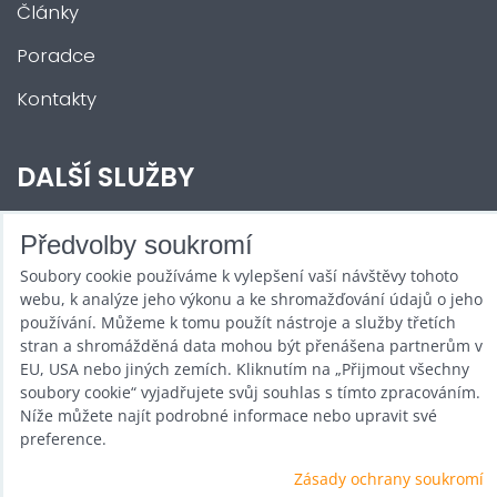
Články
Poradce
Kontakty
DALŠÍ SLUŽBY
Zábava na Vaši akci
Předvolby soukromí
Soubory cookie používáme k vylepšení vaší návštěvy tohoto
Půjčovna
webu, k analýze jeho výkonu a ke shromažďování údajů o jeho
Promotéři
používání. Můžeme k tomu použít nástroje a služby třetích
stran a shromážděná data mohou být přenášena partnerům v
Kurzy a setkání
EU, USA nebo jiných zemích. Kliknutím na „Přijmout všechny
soubory cookie“ vyjadřujete svůj souhlas s tímto zpracováním.
Velkoobchod
Níže můžete najít podrobné informace nebo upravit své
preference.
Nabídka práce
Zásady ochrany soukromí