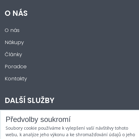
O NÁS
O nás
Nákupy
Články
Poradce
Kontakty
DALŠÍ SLUŽBY
Zábava na Vaši akci
Předvolby soukromí
Soubory cookie používáme k vylepšení vaší návštěvy tohoto
Půjčovna
webu, k analýze jeho výkonu a ke shromažďování údajů o jeho