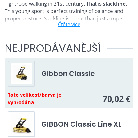
Tightrope walking in 21st century. That is
slackline
.
This young sport is perfect training of balance and
proper posture. Slackline is more than just a rope to
Čtěte více
walk. Check out our video. HOPsej.cz recommends
Czech brand EQB "Equilibrium" Slackline.
NEJPRODÁVANĚJŠÍ
For maximum fun with friends and family visit
the
Trickline section
Slackline video
Gibbon Classic
Tato velikost/barva je
70,02 €
vyprodána
GIBBON Classic Line XL
Equilibrium slacklines | e-Shop slackline
|
Slackline for kids