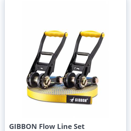
15 m (1)
22 m (1)
25 m (1)
Šířka:
5 cm (2)
2,5 cm (1)
Využití:
Rodinná (3)
Freestyle triky (1)
GIBBON Flow Line Set