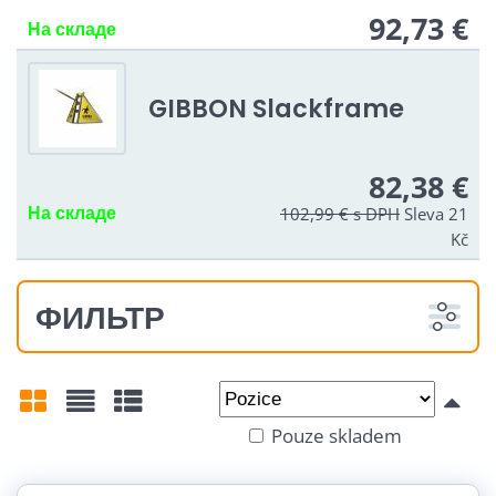
92,73 €
На складе
GIBBON Slackframe
82,38 €
На складе
102,99 €
s DPH
Sleva 21
Kč
ФИЛЬТР
Od:
Do:
Pouze skladem
Mřížka
Seznam
Tabulka
Délka: