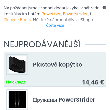
Na požádání jsme schopni dodat jakýkoliv náhradní díl
ke skákacím botám
Poweriser
,
Powerstrider
, i
7league Boots
. Některé náhradní díly v eShopu
nemáme vystaveny, jelikož mají nulovou poruchovost.
Čtěte více
Na požádání vám však tyto
náhradní díly
dodáme. Z
náhradních dílů lze klidně poskládat nové
skákací
NEJPRODÁVANĚJŠÍ
boty
.
Plastové kopýtko
14,46 €
На складе
Пружины PowerStrider