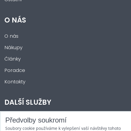
O NÁS
O nás
Nákupy
Články
Poradce
Kontakty
DALŠÍ SLUŽBY
Zábava na Vaši akci
Předvolby soukromí
Soubory cookie používáme k vylepšení vaší návštěvy tohoto
Půjčovna