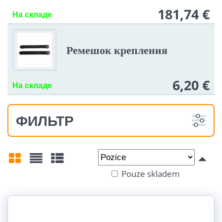
181,74 €
На складе
Ремешок крепления
6,20 €
На складе
ФИЛЬТР
Od:
Do:
Pouze skladem
Mřížka
Seznam
Tabulka
Tvrdost pružin: