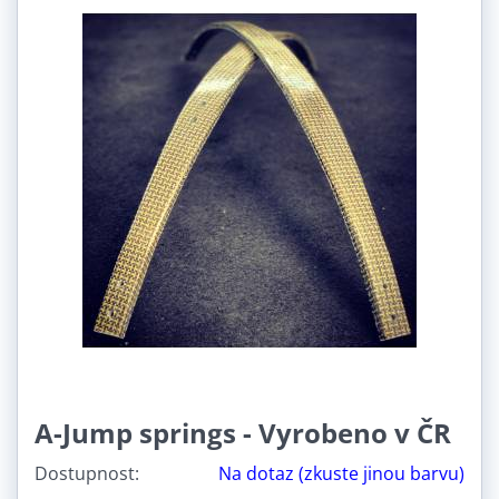
Nosnost:
30-50 Kg (1)
50-80 Kg (3)
80-120 Kg (3)
A-Jump springs - Vyrobeno v ČR
Dostupnost:
Na dotaz (zkuste jinou barvu)