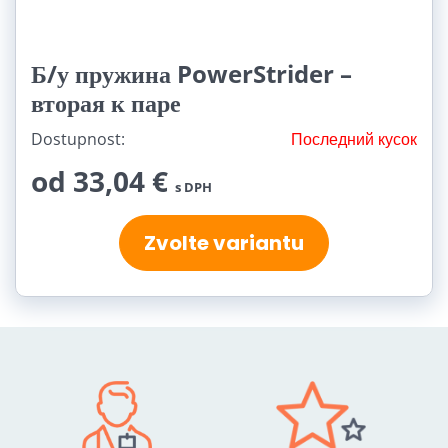
Б/у пружина PowerStrider –
вторая к паре
Dostupnost:
Последний кусок
od 33,04 €
s DPH
Zvolte variantu