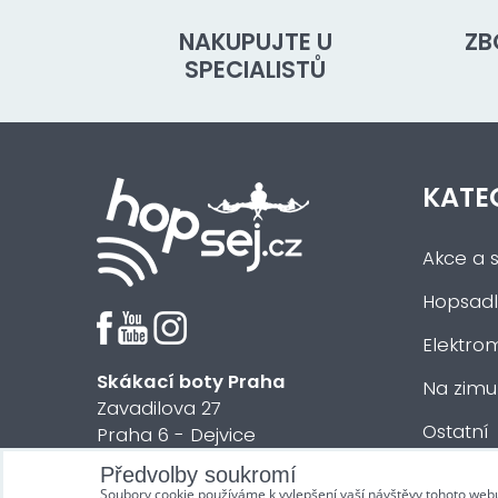
NAKUPUJTE U
ZB
SPECIALISTŮ
KATE
Akce a s
Hopsadl
Elektrom
Skákací boty Praha
Na zimu
Zavadilova 27
Ostatní
Praha 6 - Dejvice
Předvolby soukromí
© 2018 HOPsej.cz
Soubory cookie používáme k vylepšení vaší návštěvy tohoto web