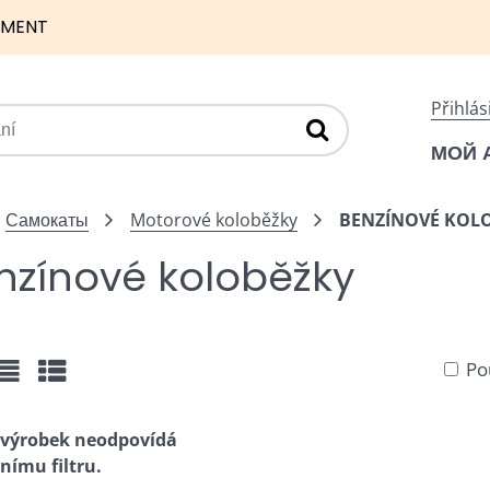
NMENT
Přihlás
МОЙ 
Самокаты
Motorové koloběžky
BENZÍNOVÉ KOL
nzínové koloběžky
Po
žka
Seznam
Tabulka