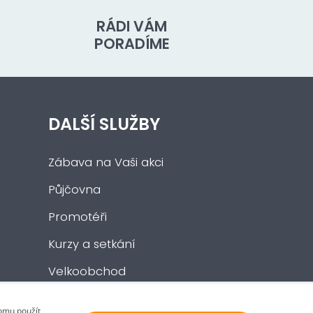
RÁDI VÁM
PORADÍME
DALŠÍ SLUŽBY
Zábava na Vaši akci
Půjčovna
Promotéři
Kurzy a setkání
Velkoobchod
Nabídka práce
tomu použít