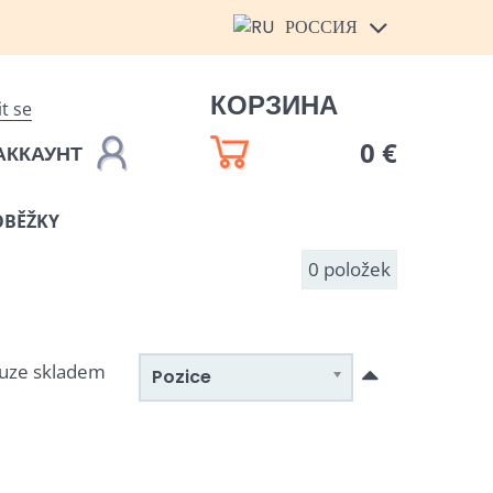
РОССИЯ
КОРЗИНА
it se
0 €
АККАУНТ
OBĚŽKY
0
položek
uze skladem
Pozice