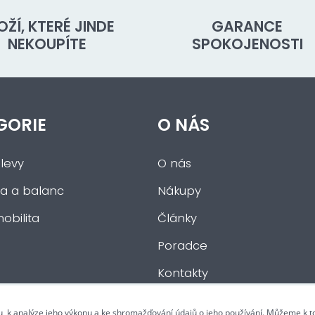
OŽÍ, KTERÉ JINDE
GARANCE
NEKOUPÍTE
SPOKOJENOSTI
GORIE
O NÁS
levy
O nás
a a balanc
Nákupy
obilita
Články
Poradce
Kontakty
u, k analýze jeho výkonu a ke shromažďování údajů o jeho používání. Můžeme k 