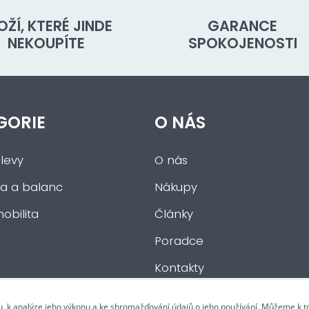
OŽÍ, KTERÉ JINDE
GARANCE
NEKOUPÍTE
SPOKOJENOSTI
GORIE
O NÁS
levy
O nás
a a balanc
Nákupy
obilita
Články
Poradce
Kontakty
u, k analýze jeho výkonu a ke shromažďování údajů o jeho používání. Můžeme k 