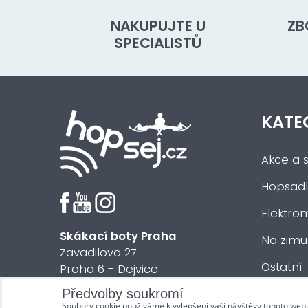
NAKUPUJTE U
ZB
SPECIALISTŮ
KATE
Akce a s
Hopsadl
Elektrom
Skákací boty Praha
Na zimu
Zavadilova 27
Ostatní
Praha 6 - Dejvice
Předvolby soukromí
© 2018 HOPsej.cz
Soubory cookie používáme k vylepšení vaší návštěvy tohoto web