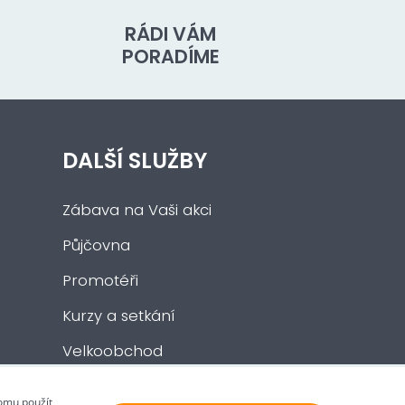
RÁDI VÁM
PORADÍME
DALŠÍ SLUŽBY
Zábava na Vaši akci
Půjčovna
Promotéři
Kurzy a setkání
Velkoobchod
Nabídka práce
tomu použít