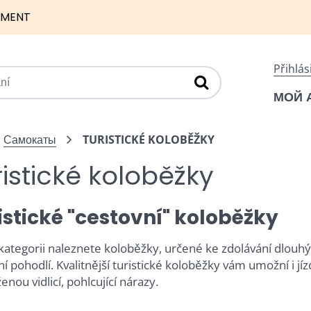
NMENT
Přihlás
МОЙ 
Самокаты
TURISTICKÉ KOLOBĚŽKY
ristické koloběžky
istické "cestovní" koloběžky
 kategorii naleznete koloběžky, určené ke zdolávání dlouhý
ní pohodlí. Kvalitnější turistické koloběžky vám umožní i j
nou vidlicí, pohlcující nárazy.