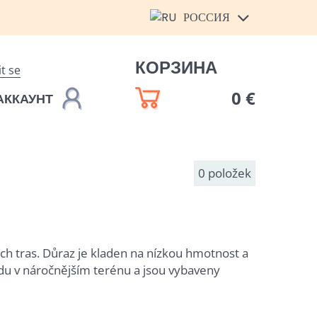
РОССИЯ
КОРЗИНА
it se
0 €
АККАУНТ
0
položek
ch tras. Důraz je kladen na nízkou hmotnost a
ízdu v náročnějším terénu a jsou vybaveny