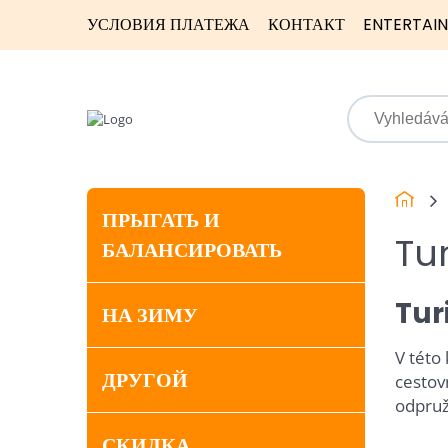
УСЛОВИЯ ПЛАТЕЖА
КОНТАКТ
ENTERTAI
ПРЫГАТЬ И
Tu
БАЛАНСИРОВАТЬ
Tur
НА ЗИМУ
V této
ДРУГОЙ
cestov
odpruže
СКИДКА