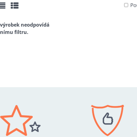
Po
žka
Seznam
Tabulka