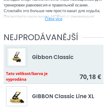
тренировки равновесия и правильной осанки.
Слэклайн это больше чем просто канат для ходьба.
Посмотрите наше видео. HOPsej.cz рекомендует
Čtěte více
чешскую марку
EQB
"Equilibrium"
Slackline
и
американскую марку
Gibbon slackline
.
NEJPRODÁVANĚJŠÍ
Для максимального веселья с друзьями и семьёй
посетите раздел
Trickline
Slackline видео
Gibbon Classic
Tato velikost/barva je
70,18 €
vyprodána
GIBBON Classic Line XL
Článek o slackline
| Prodej slackline
| Slackline pro
děti |
Pružná slackline
| Chůze po laně