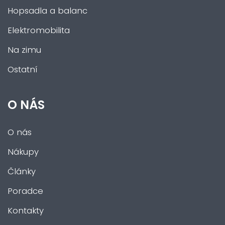
Hopsadla a balanc
Elektromobilita
Na zimu
Ostatní
O NÁS
O nás
Nákupy
Články
Poradce
Kontakty