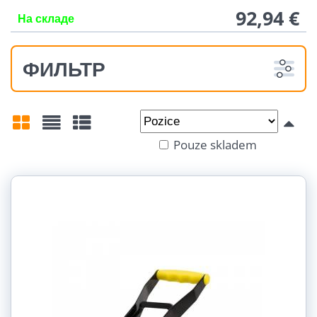
92,94 €
На складе
ФИЛЬТР
Od:
Do:
Pouze skladem
Mřížka
Seznam
Tabulka
Délka:
15 m (1)
25 m (1)
Šířka:
5 cm (2)
Využití: